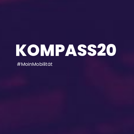
KOMPASS20
#MoinMobilität